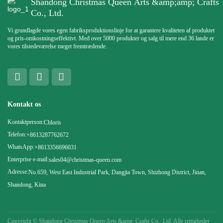
Shandong Christmas Queen Arts &amp;amp; Crafts
Co., Ltd.
Vi grundlagde vores egen fabriksproduktionslinje for at garantere kvaliteten af ​​produktet
og pris-omkostningseffektivt. Med over 5000 produkter og salg til mere end 36 lande er
vores tilstedeværelse meget fremtrædende.
Kontakt os
Kontaktperson:
Chloris
Telefon:
+8613287762672
WhatsApp:
+8613356696031
Enterprise e-mail:
sales04@christmas-queen.com
Adresse:
No.659, West East Industrial Park, Dangjia Town, Shizhong District, Jinan,
Shandong, Kina
Copyright ©
Shandong Christmas Queen Arts &amp; Crafts Co., Ltd. Alle rettigheder