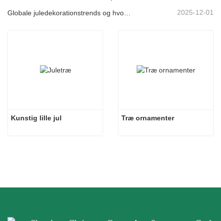
2025-12-01
Globale juledekorationstrends og hvorfor Christmas Queen fortsat fører an på markedet
Kunstig lille jul
Træ ornamenter