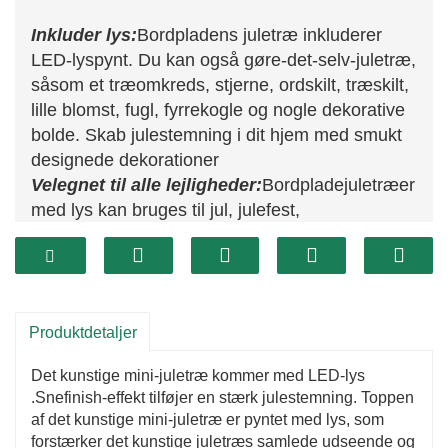
Inkluder lys:
Bordpladens juletræ inkluderer
LED-lyspynt. Du kan også gøre-det-selv-juletræ,
såsom et træomkreds, stjerne, ordskilt, træskilt,
lille blomst, fugl, fyrrekogle og nogle dekorative
bolde. Skab julestemning i dit hjem med smukt
designede dekorationer
Velegnet til alle lejligheder:
Bordpladejuletræer
med lys kan bruges til jul, julefest,
bryllupsdekoration, spisestue, stue, kontor, bord,
kaminhylde, vindue eller som en fin gave til
vennerne. Perfekt til indendørs eller udendørs
dekoration.
Produktdetaljer
Det kunstige mini-juletræ kommer med LED-lys
.Snefinish-effekt tilføjer en stærk julestemning. Toppen
af ​​det kunstige mini-juletræ er pyntet med lys, som
forstærker det kunstige juletræs samlede udseende og