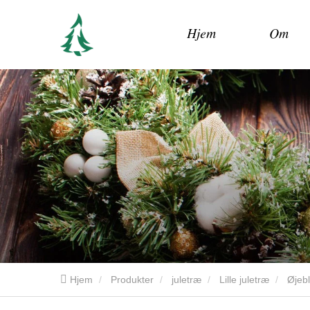
Hjem
Om
Hjem
Produkter
juletræ
Lille juletræ
Øjebl