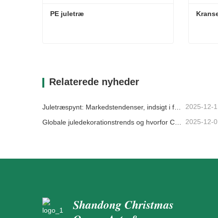
PE juletræ
Kranse
PE juletræ
Kranse
Kontakt nu
Kon
Relaterede nyheder
2025-12-1
Juletræspynt: Markedstendenser, indsigt i forsyningskæden og indkøbsguide 2025
2025-12-0
Globale juledekorationstrends og hvorfor Christmas Queen fortsat fører an på markedet
Shandong Christmas