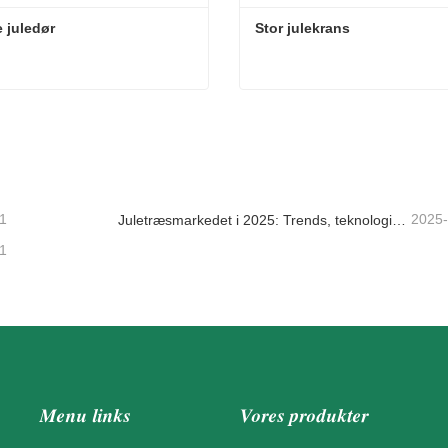
 juledør
Stor julekrans
 juledør
Stor julekrans
takt nu
Kontakt nu
1
2025
Juletræsmarkedet i 2025: Trends, teknologier og indkøbsguide til B2B-købere
1
Menu links
Vores produkter