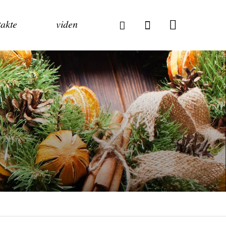
akte
viden