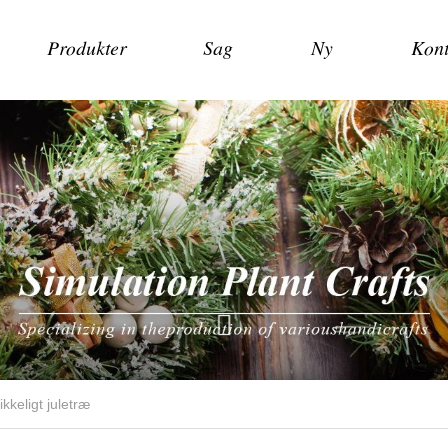
Produkter
Sag
Ny
Kont
ikkeligt juletræ