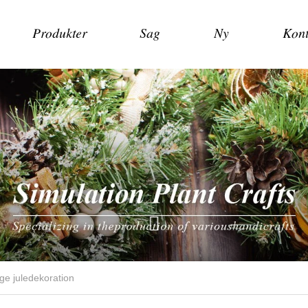
Produkter
Sag
Ny
Kont
ge juledekoration