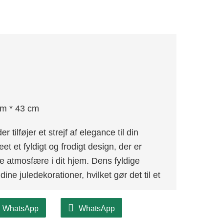
cm * 43 cm
tilføjer et strejf af elegance til din
t et fyldigt og frodigt design, der er
e atmosfære i dit hjem. Dens fyldige
ne juledekorationer, hvilket gør det til et
rialer, der sikrer lang levetid, så du kan
WhatsApp
WhatsApp
alistiske grene er designet til at holde