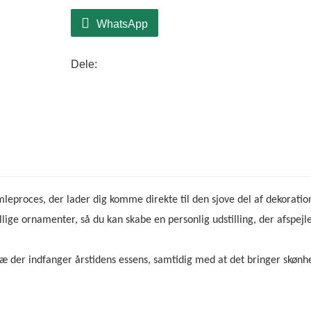
deres form og giver rigelig plads til dine
WhatsApp
foretrækker et klassisk eller moderne 
dine designpræferencer.
Dele:
proces, der lader dig komme direkte til den sjove del af dekoratio
ige ornamenter, så du kan skabe en personlig udstilling, der afspejle
æ der indfanger årstidens essens, samtidig med at det bringer skønh