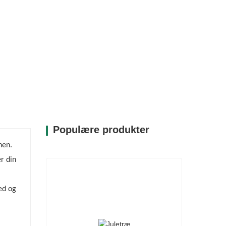
 yndlingspynt og -lys. Uanset om du
ferielook, kan CQ18-T010-30B imødekomme
Populære produkter
nen.
r din
ed og