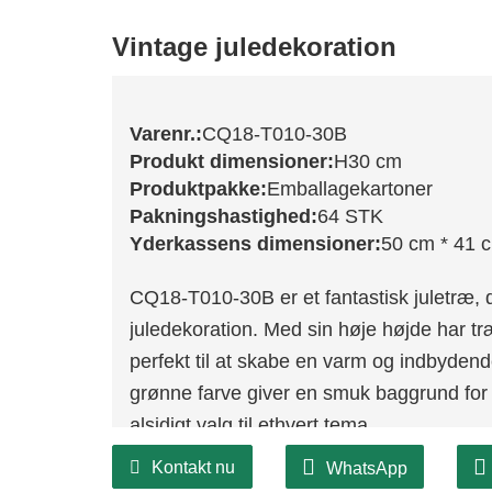
Vintage juledekoration
Varenr.:
CQ18-T010-30B
Produkt dimensioner:
H30 cm
Produktpakke:
Emballagekartoner
Pakningshastighed:
64 STK
Yderkassens dimensioner:
50 cm * 41 
CQ18-T010-30B er et fantastisk juletræ, der 
juledekoration. Med sin høje højde har træe
perfekt til at skabe en varm og indbydend
grønne farve giver en smuk baggrund for di
alsidigt valg til ethvert tema.
Dette træ er fremstillet af slidstærke mate
Kontakt nu
WhatsApp
nyde dets skønhed i mange sæsoner. De re