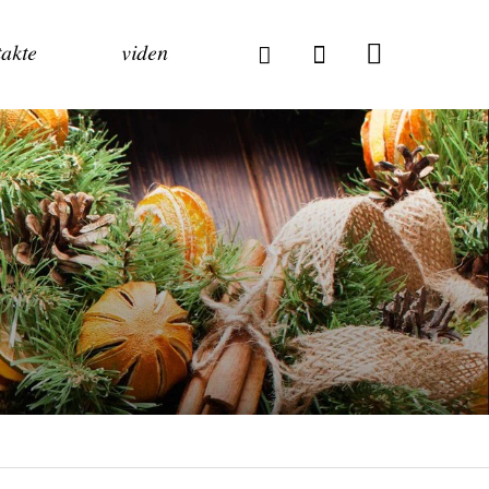
akte
viden