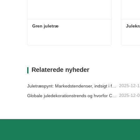
Gren juletræ
Julekr
Gren juletræ
Julekra
Kontakt nu
Kon
Relaterede nyheder
2025-12-1
Juletræspynt: Markedstendenser, indsigt i forsyningskæden og indkøbsguide 2025
2025-12-0
Globale juledekorationstrends og hvorfor Christmas Queen fortsat fører an på markedet