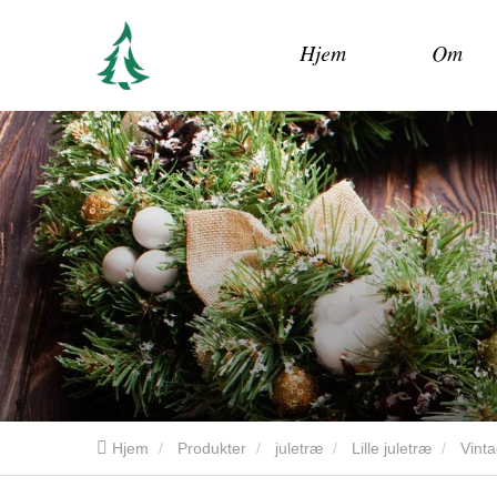
Hjem
Om
Hjem
Produkter
juletræ
Lille juletræ
Vinta