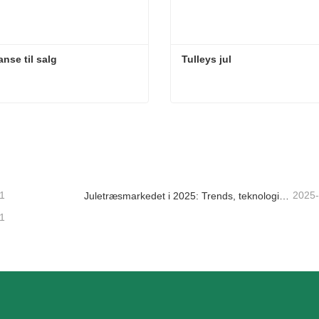
anse til salg
Tulleys jul
nse til salg
Tulleys jul
takt nu
Kontakt nu
1
2025
Juletræsmarkedet i 2025: Trends, teknologier og indkøbsguide til B2B-købere
1