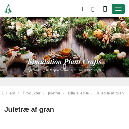
Hjem
Produkter
juletræ
Lille juletræ
Juletræ af gran
Juletræ af gran