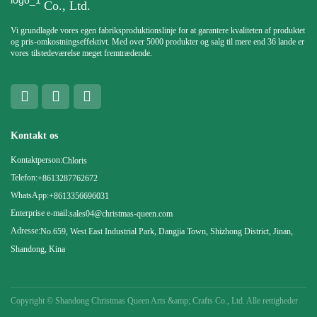
Co., Ltd.
Vi grundlagde vores egen fabriksproduktionslinje for at garantere kvaliteten af ​​produktet
og pris-omkostningseffektivt. Med over 5000 produkter og salg til mere end 36 lande er
vores tilstedeværelse meget fremtrædende.
Kontakt os
Kontaktperson:
Chloris
Telefon:
+8613287762672
WhatsApp:
+8613356696031
Enterprise e-mail:
sales04@christmas-queen.com
Adresse:
No.659, West East Industrial Park, Dangjia Town, Shizhong District, Jinan,
Shandong, Kina
Copyright ©
Shandong Christmas Queen Arts &amp; Crafts Co., Ltd. Alle rettigheder