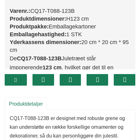
Varenr.:
CQ17-T088-123B
Produktdimensioner:
H123 cm
Produktpakke:
Emballagekartoner
Emballagehastighed:
1 STK
Yderkassens dimensioner:
20 cm * 20 cm * 95
cm
De
CQ17-T088-123B
Juletræet står
imponerende
123 cm
, hvilket gør det til en
fantastisk tilføjelse til din juledekoration. Med sit
fyldige grønne løv efterligner dette træ smukt
udseendet af en naturlig stedsegrøn træ og
skaber en festlig atmosfære i ethvert rum. Dets
Produktdetaljer
højde er ideel til større rum og gør det muligt at
CQ17-T088-123B er designet med robuste grene og
tjene som et slående blikfang i dine
kan understøtte en række forskellige ornamenter og
juledekorationer.
dekorationer, så du kan personliggøre din julestil.