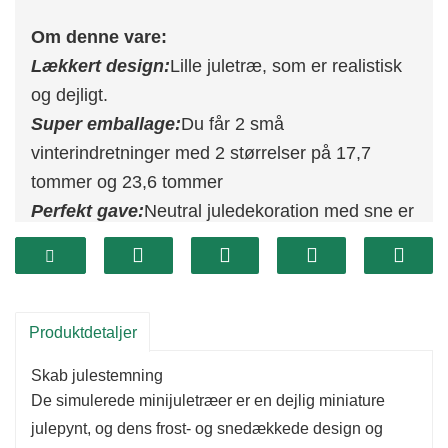
Om denne vare:
Lækkert design:
Lille juletræ, som er realistisk
og dejligt.
Super emballage:
Du får 2 små
vinterindretninger med 2 størrelser på 17,7
tommer og 23,6 tommer
Perfekt gave:
Neutral juledekoration med sne er
smukke gaver til familie og venner.
Holdbar:
Disse juletræsdekorationer i træ er de
sødeste og mindste julegaver denne vinter.
Produktdetaljer
Skab julestemning
De simulerede minijuletræer er en dejlig miniature
julepynt, og dens frost- og snedækkede design og