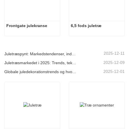
Frontgate julekranse
6,5 fods juletræ
2025-12-11
Juletræspynt: Markedstendenser, indsigt i forsyningskæden og indkøbsguide 2025
2025-12-09
Juletræsmarkedet i 2025: Trends, teknologier og indkøbsguide til B2B-købere
2025-12-01
Globale juledekorationstrends og hvorfor Christmas Queen fortsat fører an på markedet