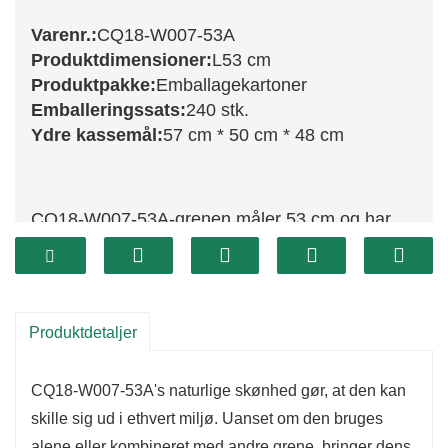
Varenr.:
CQ18-W007-53A
Produktdimensioner:
L53 cm
Produktpakke:
Emballagekartoner
Emballeringssats:
240 stk.
Ydre kassemål:
57 cm * 50 cm * 48 cm
CQ18-W007-53A-grenen måler 53 cm og har
smukt grønt løv, der tilføjer et strejf af natur til
din juleindretning. Dens realistiske udseende
gør den til et fremragende valg til at forbedre
Produktdetaljer
forskellige arrangementer, herunder kranse,
guirlander og borddekorationer. Denne gren er
CQ18-W007-53A's naturlige skønhed gør, at den kan
alsidig nok til at passe til forskellige
skille sig ud i ethvert miljø. Uanset om den bruges
dekorationsstile, fra traditionel til moderne.
alene eller kombineret med andre grene, bringer dens