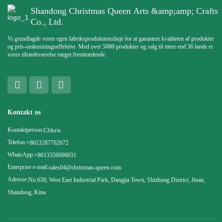
Shandong Christmas Queen Arts &amp;amp; Crafts
Co., Ltd.
Vi grundlagde vores egen fabriksproduktionslinje for at garantere kvaliteten af ​​produktet
og pris-omkostningseffektivt. Med over 5000 produkter og salg til mere end 36 lande er
vores tilstedeværelse meget fremtrædende.
Kontakt os
Kontaktperson:
Chloris
Telefon:
+8613287762672
WhatsApp:
+8613356696031
Enterprise e-mail:
sales04@christmas-queen.com
Adresse:
No.659, West East Industrial Park, Dangjia Town, Shizhong District, Jinan,
Shandong, Kina