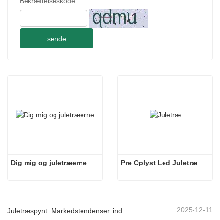
Bekræftelseskode
sende
Dig mig og juletræerne
Pre Oplyst Led Juletræ
2025-12-11
Juletræspynt: Markedstendenser, indsigt i forsyningskæden og indkøbsguide 2025