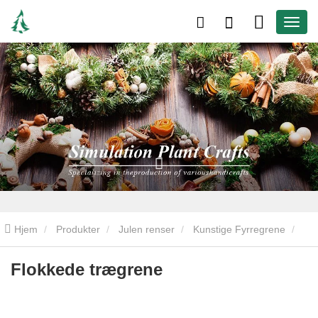
Hjem
Produkter
Julen renser
Kunstige Fyrregrene
Flokkede trægrene
Flokkede trægrene