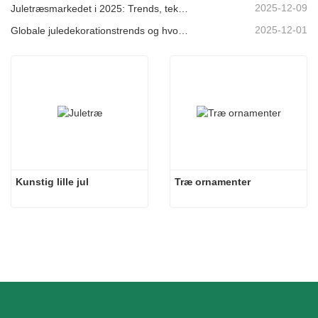
2025-12-09
Juletræsmarkedet i 2025: Trends, teknologier og indkøbsguide til B2B-købere
2025-12-01
Globale juledekorationstrends og hvorfor Christmas Queen fortsat fører an på markedet
Kunstig lille jul
Træ ornamenter