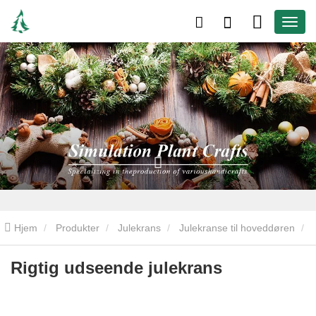
Hjem
Produkter
Julekrans
Julekranse til hoveddøren
Rigtig udseende julekrans
Rigtig udseende julekrans