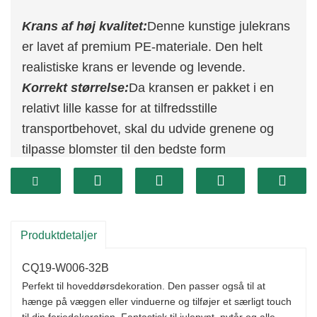
Krans af høj kvalitet:
Denne kunstige julekrans
er lavet af premium PE-materiale. Den helt
realistiske krans er levende og levende.
Korrekt størrelse:
Da kransen er pakket i en
relativt lille kasse for at tilfredsstille
transportbehovet, skal du udvide grenene og
tilpasse blomster til den bedste form
Alsidig indretning
:
Denne krans er velegnet til
hoveddør, væg, indendørs, udendørs, bryllup,
ferie og jul, vinter, ferie, Thanksgiving, julefest.
Det vil give dit hjem en stærk atmosfære, varm
Produktdetaljer
og elegant.
CQ19-W006-32B
Perfekt til hoveddørsdekoration. Den passer også til at
hænge på væggen eller vinduerne og tilføjer et særligt touch
til din feriedekoration. Fantastisk til julepynt, nytår og alle