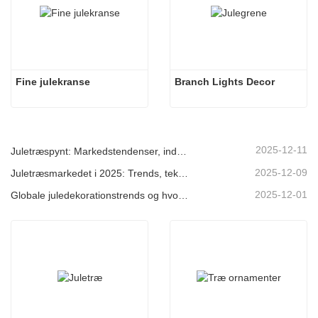
Fine julekranse
Branch Lights Decor
2025-12-11
Juletræspynt: Markedstendenser, indsigt i forsyningskæden og indkøbsguide 2025
2025-12-09
Juletræsmarkedet i 2025: Trends, teknologier og indkøbsguide til B2B-købere
2025-12-01
Globale juledekorationstrends og hvorfor Christmas Queen fortsat fører an på markedet