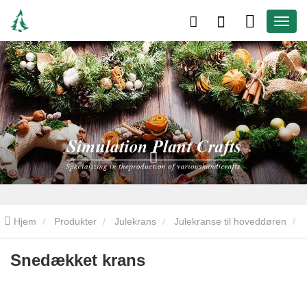
Hjem
Produkter
Julekrans
Julekranse til hoveddøren
Snedækket krans
Snedækket krans