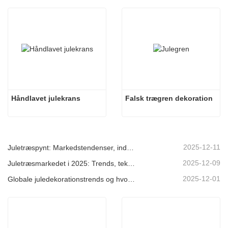
Håndlavet julekrans
Falsk trægren dekoration
2025-12-11
Juletræspynt: Markedstendenser, indsigt i forsyningskæden og indkøbsguide 2025
2025-12-09
Juletræsmarkedet i 2025: Trends, teknologier og indkøbsguide til B2B-købere
2025-12-01
Globale juledekorationstrends og hvorfor Christmas Queen fortsat fører an på markedet