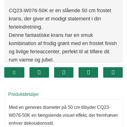
CQ23-W076-50K er en slående 50 cm frostet
krans, der giver et modigt statement i din
ferieindretning.
Denne fantastiske krans har en smuk
kombination af frodig grønt med en frostet finish
og livlige ferieaccenter, perfekt til at tilføre dit
rum varme og jubel.
Dens betydelige størrelse gør den ideel til
udstilling på store døre, over kaminerne eller
som et midtpunkt i ethvert rum.
Denne krans er lavet af materialer af høj kvalitet
Produktdetaljer
og er designet til lang levetid, hvilket sikrer, at
Med en generøs diameter på 50 cm tilbyder CQ23-
du kan nyde dens skønhed i mange år fremover.
W076-50K en fængslende visuel effekt, der fremhæver
Det miljøvenlige design viser en forpligtelse til
enhver dekorationsstil.
bæredygtighed, hvilket giver dig mulighed for at