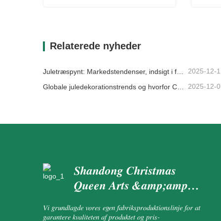
Ferieguirland
Simon
Kontakt nu
Kon
Relaterede nyheder
2025-12-1
Juletræspynt: Markedstendenser, indsigt i forsyningskæden og indkøbsguide 2025
2025-12-0
Globale juledekorationstrends og hvorfor Christmas Queen fortsat fører an på markedet
Shandong Christmas
Queen Arts &amp;amp;
Crafts Co., Ltd.
Vi grundlagde vores egen fabriksproduktionslinje for at
garantere kvaliteten af ​​produktet og pris-