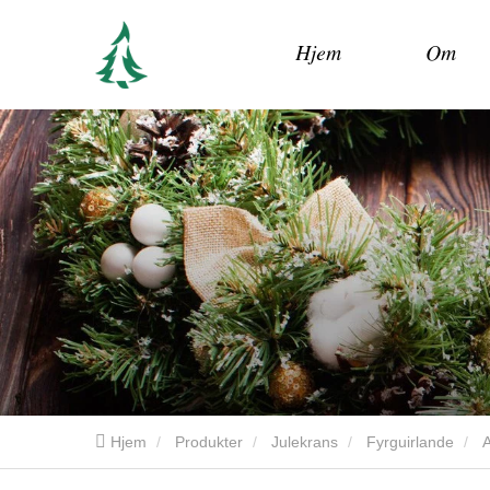
Hjem
Om
Hjem
Produkter
Julekrans
Fyrguirlande