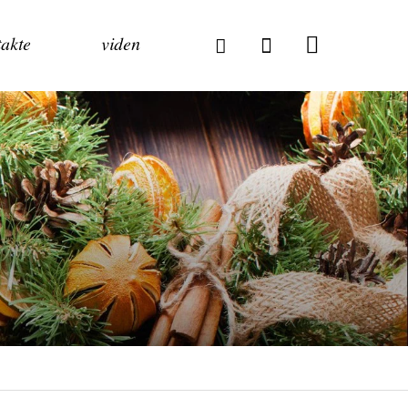
akte
viden