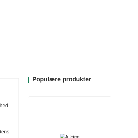
Populære produkter
ghed
 dens