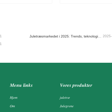
 Pearce Træer
Vores første juletræ
takt nu
Kontakt nu
1
2025
Juletræsmarkedet i 2025: Trends, teknologier og indkøbsguide til B2B-købere
1
Menu links
Vores produkter
Hjem
juletræ
Om
Julegrene