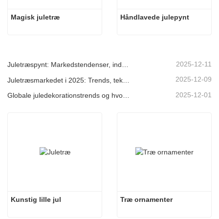
Magisk juletræ
Håndlavede julepynt
2025-12-11
Juletræspynt: Markedstendenser, indsigt i forsyningskæden og indkøbsguide 2025
2025-12-09
Juletræsmarkedet i 2025: Trends, teknologier og indkøbsguide til B2B-købere
2025-12-01
Globale juledekorationstrends og hvorfor Christmas Queen fortsat fører an på markedet
Kunstig lille jul
Træ ornamenter