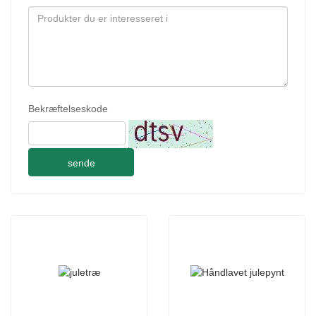
Bekræftelseskode
sende