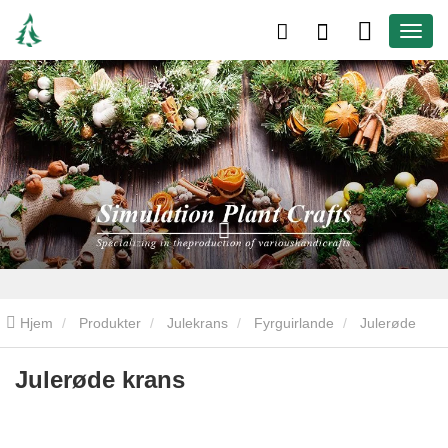
Hjem
Produkter
Julekrans
Fyrguirlande
Julerøde
krans
Julerøde krans