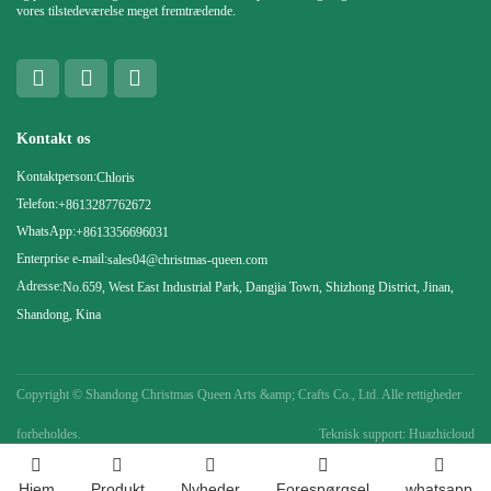
vores tilstedeværelse meget fremtrædende.
Kontakt os
Kontaktperson:
Chloris
Telefon:
+8613287762672
WhatsApp:
+8613356696031
Enterprise e-mail:
sales04@christmas-queen.com
Adresse:
No.659, West East Industrial Park, Dangjia Town, Shizhong District, Jinan,
Shandong, Kina
Copyright ©
Shandong Christmas Queen Arts &amp; Crafts Co., Ltd. Alle rettigheder
forbeholdes.
Teknisk support: Huazhicloud
Hjem
Produkt
Nyheder
Forespørgsel
whatsapp