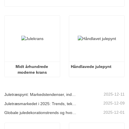
Midt århundrede 
Håndlavede julepynt
moderne krans
2025-12-11
Juletræspynt: Markedstendenser, indsigt i forsyningskæden og indkøbsguide 2025
2025-12-09
Juletræsmarkedet i 2025: Trends, teknologier og indkøbsguide til B2B-købere
2025-12-01
Globale juledekorationstrends og hvorfor Christmas Queen fortsat fører an på markedet