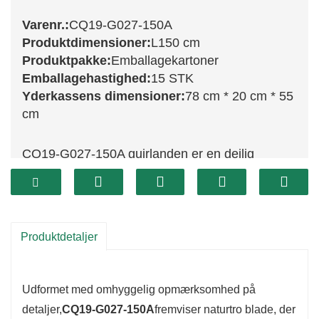
Varenr.:
CQ19-G027-150A
Produktdimensioner:
L150 cm
Produktpakke:
Emballagekartoner
Emballagehastighed:
15 STK
Yderkassens dimensioner:
78 cm * 20 cm * 55
cm
CQ19-G027-150A guirlanden er en dejlig
tilføjelse til din juledekoration. Med en højde på
150 cm har dette smukke møbel et levende
udvalg af grønne blade, der er omhyggeligt
designet til at ligne friske stedsegrønne træer.
Produktdetaljer
Denne guirlande er perfekt til at drapere over
kaminhylder, indramme døråbninger eller vikle
Udformet med omhyggelig opmærksomhed på
rundt om gelændere, og den bringer festlig
detaljer,
CQ19-G027-150A
fremviser naturtro blade, der
stemning til ethvert rum.