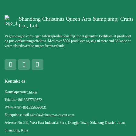
Shandong Christmas Queen Arts &amp;amp; Crafts
Co., Ltd.
Vi grundlagde vores egen fabriksproduktionslinje for at garantere kvaliteten af ​​produktet
og pris-omkostningseffektivt. Med over 5000 produkter og salg til mere end 36 lande er
vores tilstedeværelse meget fremtrædende.
Kontakt os
Kontaktperson:
Chloris
Telefon:
+8613287762672
WhatsApp:
+8613356696031
Enterprise e-mail:
sales04@christmas-queen.com
Adresse:
No.659, West East Industrial Park, Dangjia Town, Shizhong District, Jinan,
Shandong, Kina