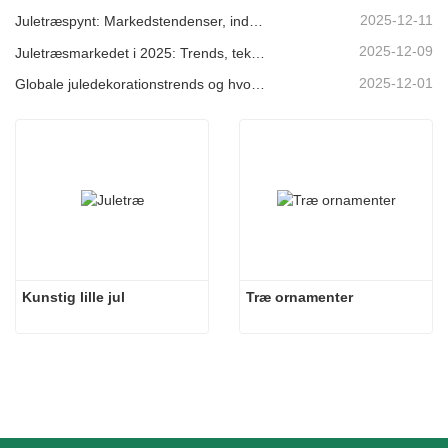
2025-12-11
Juletræspynt: Markedstendenser, indsigt i forsyningskæden og indkøbsguide 2025
2025-12-09
Juletræsmarkedet i 2025: Trends, teknologier og indkøbsguide til B2B-købere
2025-12-01
Globale juledekorationstrends og hvorfor Christmas Queen fortsat fører an på markedet
Kunstig lille jul
Træ ornamenter