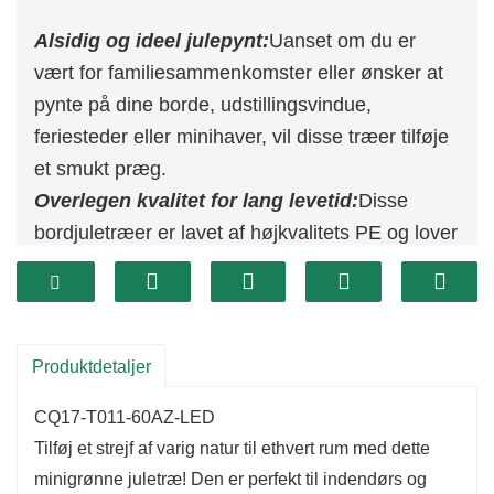
Alsidig og ideel julepynt:
Uanset om du er
vært for familiesammenkomster eller ønsker at
pynte på dine borde, udstillingsvindue,
feriesteder eller minihaver, vil disse træer tilføje
et smukt præg.
Overlegen kvalitet for lang levetid:
Disse
bordjuletræer er lavet af højkvalitets PE og lover
holdbarhed og vil ikke let knække eller falme.
Deres vægtige baser sikrer stabilitet og
forhindrer væltning.
Ingen samling påkrævet:
Nyd problemfri
Produktdetaljer
montering med dette lille juletræ. Bare pak den
CQ17-T011-60AZ-LED
ud og juster bladene for at opnå dens fulde,
Tilføj et strejf af varig natur til ethvert rum med dette
smukke form. Ideelt til dem med begrænset
minigrønne juletræ! Den er perfekt til indendørs og
plads, dette træ er et perfekt valg.